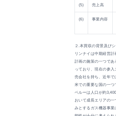
(5)
売上高
(6)
事業内容
２.本買収の背景及び
リンナイは中期経営計画
計画の施策の一つであ
っており、現在の参入
売会社を持ち、近年で
米での重要な国の一つ
ペルーは人口が約3,4
おいて成長エリアの一
みとするガス機器事業
能性が十分に考えられ