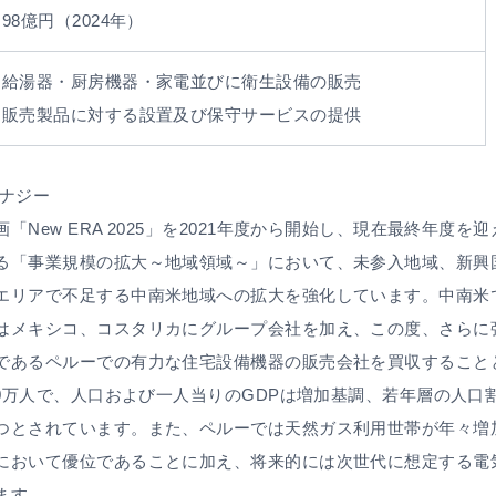
98億円（2024年）
給湯器・厨房機器・家電並びに衛生設備の販売
販売製品に対する設置及び保守サービスの提供
シナジー
「New ERA 2025」を2021年度から開始し、現在最終年度
る「事業規模の拡大～地域領域～」において、未参入地域、新興
エリアで不足する中南米地域への拡大を強化しています。中南米
はメキシコ、コスタリカにグループ会社を加え、この度、さらに
であるペルーでの有力な住宅設備機器の販売会社を買収すること
00万人で、人口および一人当りのGDPは増加基調、若年層の人
つとされています。また、ペルーでは天然ガス利用世帯が年々増
において優位であることに加え、将来的には次世代に想定する電
ます。