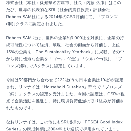
株式会社（本社：愛知県名古屋市、社長：内藤 弘康）はこの
たび、世界の代表的なSRI（社会的責任投資）評価会社
Robeco SAM社による2014年のCSR評価にて、「ブロンズ
(銅)｣クラスに認定されました。
Japanese
Robeco SAM 社は、世界の企業約3,000社を対象に、企業の持
English
続可能性について経済、環境、社会の側面から評価し、上位
15%の企業を「The Sustainability Yearbook」に掲載、その中
から特に優秀な企業を「ゴールド(金)」「シルバー(銀)」「ブ
ロンズ(銅)」の3クラスに認定しています。
今回は59部門から合わせて222社(うち日本企業は19社)が認定
され、リンナイは「Household Durables」部門で「ブロンズ
（銅）」クラスの認定を受けました。今回の認定は、CSRの視
点で企業活動を推進し、特に環境負荷低減の取り組みが評価さ
れたものです。
なおリンナイは、この他にもSRI指標の「FTSE4 Good Index
Series」の構成銘柄に2004年より連続で採用されています。