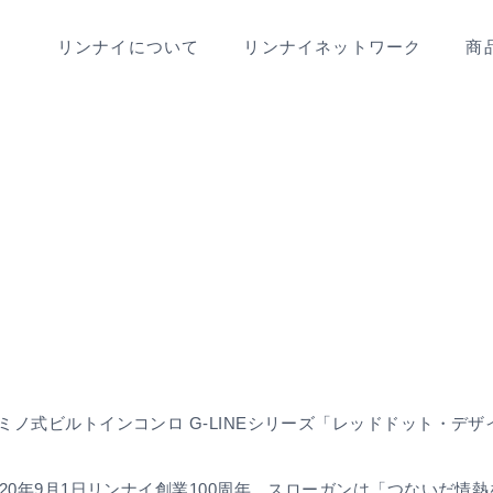
リンナイ
について
リンナイ
ネットワーク
商
ミノ式ビルトインコンロ G-LINEシリーズ「レッドドット・デザイ
020年9月1日リンナイ創業100周年、スローガンは「つないだ情熱