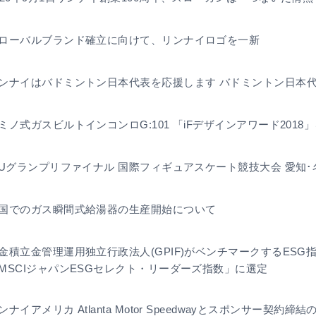
ローバルブランド確立に向けて、リンナイロゴを一新
ンナイはバドミントン日本代表を応援します バドミントン日本
ミノ式ガスビルトインコンロG:101 「iFデザインアワード2018
SUグランプリファイナル 国際フィギュアスケート競技大会 愛知･名
国でのガス瞬間式給湯器の生産開始について
金積立金管理運用独立行政法人(GPIF)がベンチマークするESG指数「FTSE
MSCIジャパンESGセレクト・リーダーズ指数」に選定
ンナイアメリカ Atlanta Motor Speedwayとスポンサー契約締